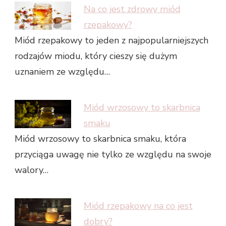
Na co jest zdrowy miód
rzepakowy?
Miód rzepakowy to jeden z najpopularniejszych
rodzajów miodu, który cieszy się dużym
uznaniem ze względu…
Miód wrzosowy to skarbnica
smaku
Miód wrzosowy to skarbnica smaku, która
przyciąga uwagę nie tylko ze względu na swoje
walory…
Miód rzepakowy na co jest
dobry?