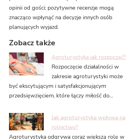
opinii od gości; pozytywne recenzje mogą
znacząco wpłynąć na decyzje innych osób
planujących wyjazd.
Zobacz także
Agroturystyka jak rozpocząć?
Rozpoczęcie działalności w
zakresie agroturystyki może
być ekscytującym i satysfakcjonującym
przedsięwzięciem, które łączy miłość do…
Jak agroturystyka wpływa na
rolnictwo?
Agroturystyka odgrywa coraz większą rolę w