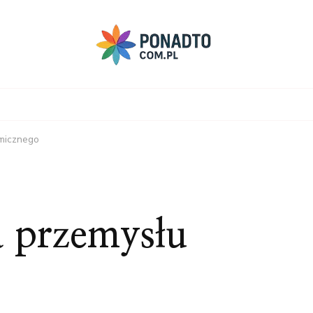
micznego
 przemysłu