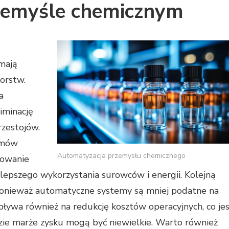
zemyśle chemicznym
 mają
orstw.
a
iminację
rzestojów.
emów
Automatyzacja przemysłu chemicznego
rowanie
lepszego wykorzystania surowców i energii. Kolejną
 ponieważ automatyczne systemy są mniej podatne na
ływa również na redukcję kosztów operacyjnych, co je
dzie marże zysku mogą być niewielkie. Warto również