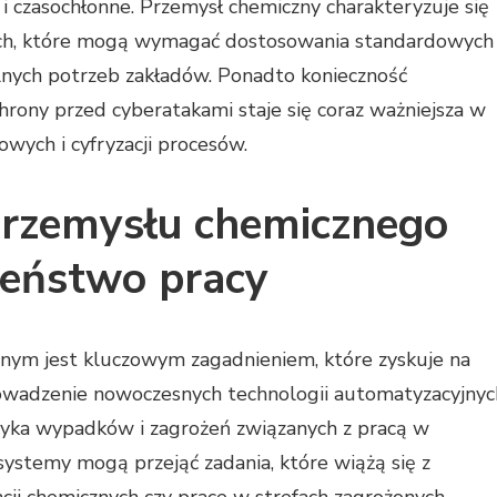
 czasochłonne. Przemysł chemiczny charakteryzuje się
ych, które mogą wymagać dostosowania standardowych
nych potrzeb zakładów. Ponadto konieczność
rony przed cyberatakami staje się coraz ważniejsza w
owych i cyfryzacji procesów.
przemysłu chemicznego
zeństwo pracy
nym jest kluczowym zagadnieniem, które zyskuje na
owadzenie nowoczesnych technologii automatyzacyjnyc
yzyka wypadków i zagrożeń związanych z pracą w
ystemy mogą przejąć zadania, które wiążą się z
cji chemicznych czy prace w strefach zagrożonych