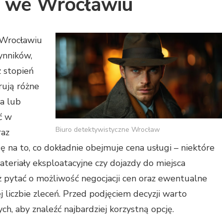
o we Wrocławiu
 Wrocławiu
ynników,
z stopień
rują różne
wa lub
ć w
Biuro detektywistyczne Wrocław
raz
 na to, co dokładnie obejmuje cena usługi – niektóre
teriały eksploatacyjne czy dojazdy do miejsca
ż pytać o możliwość negocjacji cen oraz ewentualne
 liczbie zleceń. Przed podjęciem decyzji warto
h, aby znaleźć najbardziej korzystną opcję.