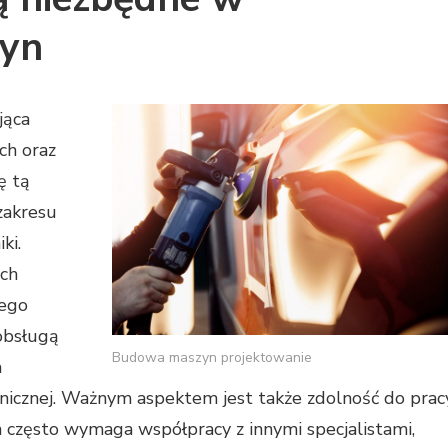
zyn
jąca
ch oraz
ę tą
zakresu
ki.
ch
nego
obsługą
Budowa maszyn projektowanie
a
nicznej. Ważnym aspektem jest także zdolność do prac
 często wymaga współpracy z innymi specjalistami,