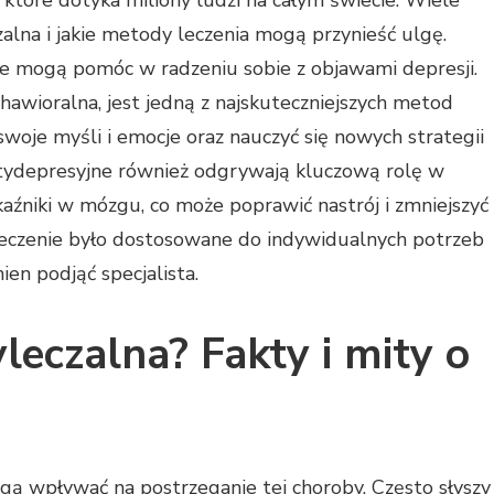
które dotyka miliony ludzi na całym świecie. Wiele
zalna i jakie metody leczenia mogą przynieść ulgę.
óre mogą pomóc w radzeniu sobie z objawami depresji.
awioralna, jest jedną z najskuteczniejszych metod
woje myśli i emocje oraz nauczyć się nowych strategii
 antydepresyjne również odgrywają kluczową rolę w
kaźniki w mózgu, co może poprawić nastrój i zmniejszyć
 leczenie było dostosowane do indywidualnych potrzeb
en podjąć specjalista.
leczalna? Fakty i mity o
gą wpływać na postrzeganie tej choroby. Często słyszy