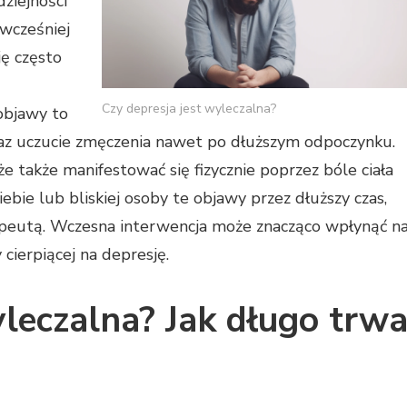
ziejności
 wcześniej
ję często
Czy depresja jest wyleczalna?
 objawy to
raz uczucie zmęczenia nawet po dłuższym odpoczynku.
 także manifestować się fizycznie poprzez bóle ciała
ebie lub bliskiej osoby te objawy przez dłuższy czas,
apeutą. Wczesna interwencja może znacząco wpłynąć n
 cierpiącej na depresję.
yleczalna? Jak długo trw