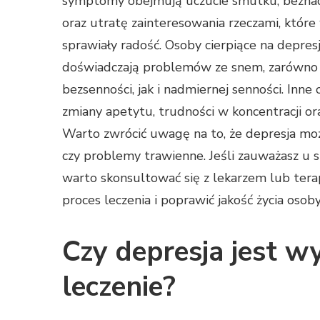
symptomy obejmują uczucie smutku, beznad
oraz utratę zainteresowania rzeczami, które
sprawiały radość. Osoby cierpiące na depres
doświadczają problemów ze snem, zarówno
bezsenności, jak i nadmiernej senności. Inne
zmiany apetytu, trudności w koncentracji o
Warto zwrócić uwagę na to, że depresja może
czy problemy trawienne. Jeśli zauważasz u si
warto skonsultować się z lekarzem lub ter
proces leczenia i poprawić jakość życia osoby
Czy depresja jest w
leczenie?