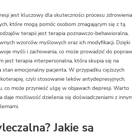
sji jest kluczowy dla skuteczności procesu zdrowienia
znych, które mogą pomóc osobom zmagającym się z tą
odzajów terapii jest terapia poznawczo-behawioralna,
tywnych wzorców myślowych oraz ich modyfikacji. Dzięki
ć swoje myśli i zachowania, co może prowadzić do popra
jest terapia interpersonalna, która skupia się na
na stan emocjonalny pacjenta. W przypadku cięższych
akoterapię, czyli stosowanie leków antydepresyjnych.
gu, co może przynieść ulgę w objawach depresji. Warto
a daje możliwość dzielenia się doświadczeniami z innym
blemami.
leczalna? Jakie są