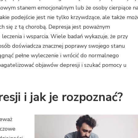
hwilowym stanem emocjonalnym lub że osoby cierpiące n
akie podejście jest nie tylko krzywdzące, ale także moż
h się z tą chorobą. Depresja jest poważnym
eczenia i wsparcia. Wiele badań wykazuje, że przy
e osób doświadcza znacznej poprawy swojego stanu
ągnąć pełne wyleczenie i wrócić do normalnego
 bagatelizować objawów depresji i szukać pomocy u
esji i jak je rozpoznać?
ieważ
uczowe