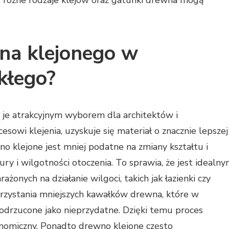
o; różne rodzaje klejów oraz gatunki drewna mogą
wna klejonego w
kłego?
ą je atrakcyjnym wyborem dla architektów i
sowi klejenia, uzyskuje się materiał o znacznie lepszej
no klejone jest mniej podatne na zmiany kształtu i
y i wilgotności otoczenia. To sprawia, że jest idealn
onych na działanie wilgoci, takich jak łazienki czy
orzystania mniejszych kawałków drewna, które w
drzucone jako nieprzydatne. Dzięki temu proces
ekonomiczny. Ponadto drewno klejone często