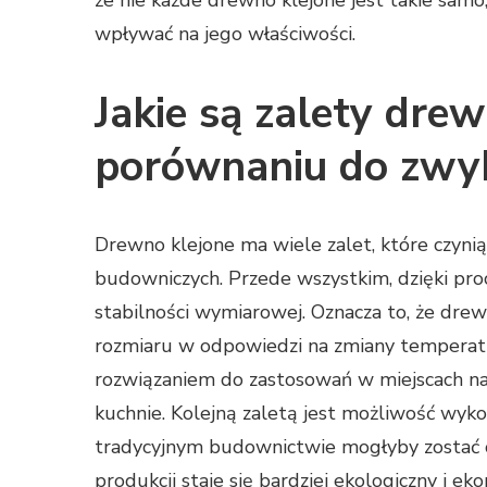
że nie każde drewno klejone jest takie sam
wpływać na jego właściwości.
Jakie są zalety dre
porównaniu do zwy
Drewno klejone ma wiele zalet, które czyni
budowniczych. Przede wszystkim, dzięki proce
stabilności wymiarowej. Oznacza to, że drew
rozmiaru w odpowiedzi na zmiany temperatur
rozwiązaniem do zastosowań w miejscach naraż
kuchnie. Kolejną zaletą jest możliwość wyk
tradycyjnym budownictwie mogłyby zostać o
produkcji staje się bardziej ekologiczny i 