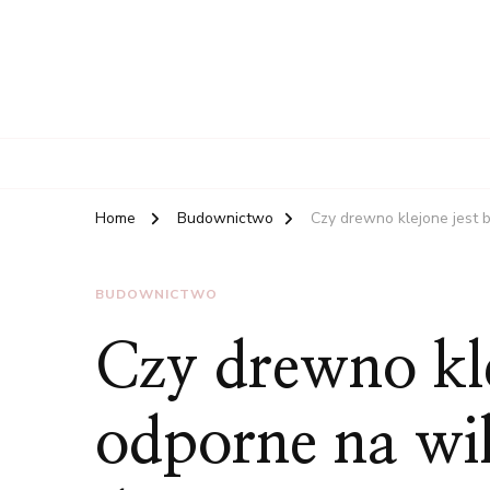
Home
Budownictwo
Czy drewno klejone jest 
BUDOWNICTWO
Czy drewno kle
odporne na wil