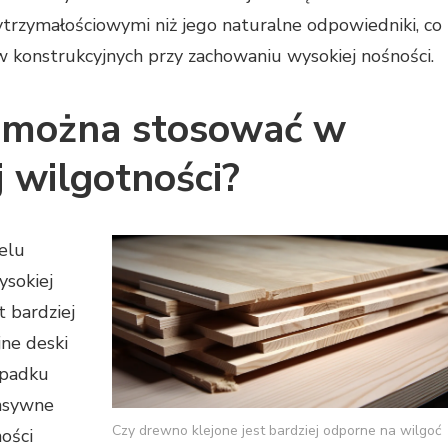
trzymałościowymi niż jego naturalne odpowiedniki, co
 konstrukcyjnych przy zachowaniu wysokiej nośności.
e można stosować w
 wilgotności?
elu
ysokiej
t bardziej
jne deski
ypadku
ensywne
Czy drewno klejone jest bardziej odporne na wilgoć
ności