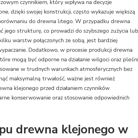
czowym czynnikiem, który wpływa na decyzje
e, dzięki swojej konstrukcji, często wykazuje większą
 porównaniu do drewna litego. W przypadku drewna
ać jego strukturę, co prowadzi do szybszego zużycia lu
kilku warstw połączonych ze sobą, jest bardziej
 wypaczanie. Dodatkowo, w procesie produkcji drewna
które mogą być odporne na działanie wilgoci oraz pleśni
tosowane w trudnych warunkach atmosferycznych bez
gnąć maksymalną trwałość, ważne jest również
ewna klejonego przed działaniem czynników
larne konserwowanie oraz stosowanie odpowiednich
upu drewna klejonego w