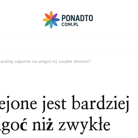
bardziej odporne na wilgoć niż zwykłe drewno?
jone jest bardziej
goć niż zwykłe