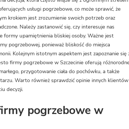
a decyzja, która często wiąże się z ogromnym strese
m oferujących usługi pogrzebowe, co może sprawić, że
wym krokiem jest zrozumienie swoich potrzeb oraz
czone. Należy zastanowić się, czy interesuje nas
e formy upamiętnienia bliskiej osoby. Ważne jest
irmy pogrzebowej, ponieważ bliskość do miejsca
onii. Kolejnym istotnym aspektem jest zapoznanie się 
zęsto firmy pogrzebowe w Szczecinie oferują różnorodn
marłego, przygotowanie ciała do pochówku, a także
ntarzu. Warto również sprawdzić opinie innych klientów
u decyzji.
ą firmy pogrzebowe w