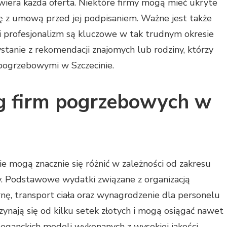
awiera każda oferta. Niektóre firmy mogą mieć ukryte
ię z umową przed jej podpisaniem. Ważne jest także
i profesjonalizm są kluczowe w tak trudnym okresie
stanie z rekomendacji znajomych lub rodziny, którzy
 pogrzebowymi w Szczecinie.
ug firm pogrzebowych w
e mogą znacznie się różnić w zależności od zakresu
y. Podstawowe wydatki związane z organizacją
ę, transport ciała oraz wynagrodzenie dla personelu
ynają się od kilku setek złotych i mogą osiągać nawet
eleganckich modeli wykonanych z wysokiej jakości