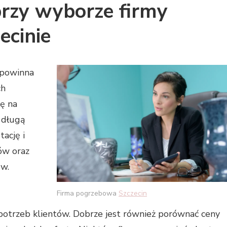
przy wyborze firmy
ecinie
 powinna
ch
ę na
 długą
tację i
ów oraz
ów.
Firma pogrzebowa
Szczecin
otrzeb klientów. Dobrze jest również porównać ceny