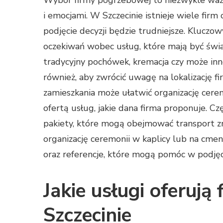
Wybór firmy pogrzebowej to niezwykle ważn
i emocjami. W Szczecinie istnieje wiele fir
podjęcie decyzji będzie trudniejsze. Kluczo
oczekiwań wobec usług, które mają być świad
tradycyjny pochówek, kremacja czy może inn
również, aby zwrócić uwagę na lokalizację f
zamieszkania może ułatwić organizację cerem
ofertą usług, jakie dana firma proponuje. C
pakiety, które mogą obejmować transport z
organizację ceremonii w kaplicy lub na cme
oraz referencje, które mogą pomóc w podjęci
Jakie usługi oferuj
Szczecinie