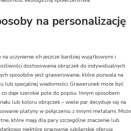
wiadomość ekologiczną społeczeństwa.
posoby na personalizację
 na uczynienie ich jeszcze bardziej wyjątkowymi i
 możliwości dostosowania obrączek do indywidualnych
zych sposobów jest grawerowanie, które pozwala na
ubu lub specjalnej wiadomości. Grawerunek może być
, co daje szerokie pole do popisu. Innym sposobem
iału lub koloru obrączek – wiele par decyduje się na
osowanie platyny w połączeniu z innymi metalami. Moż
tne, które mają dla pary szczególne znaczenie lub
atkowo niektóre pracownie jubilerskie oferują