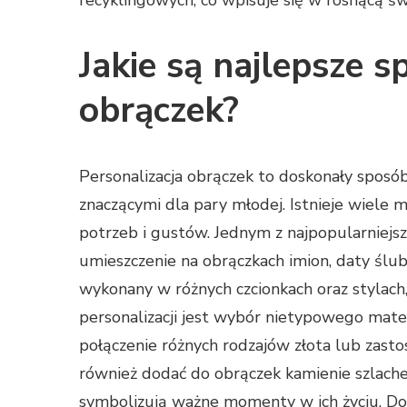
recyklingowych, co wpisuje się w rosnącą ś
Jakie są najlepsze s
obrączek?
Personalizacja obrączek to doskonały sposób
znaczącymi dla pary młodej. Istnieje wiele
potrzeb i gustów. Jednym z najpopularniejs
umieszczenie na obrączkach imion, daty śl
wykonany w różnych czcionkach oraz stylach
personalizacji jest wybór nietypowego mater
połączenie różnych rodzajów złota lub zast
również dodać do obrączek kamienie szlache
symbolizują ważne momenty w ich życiu. Dod