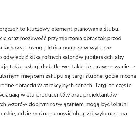
rączek to kluczowy element planowania ślubu.
ście oraz możliwość przymierzenia obrączek przed
na fachową obsługę, która pomoże w wyborze
odwiedzić kilka różnych salonów jubilerskich, aby
erują także usługi dodatkowe, takie jak grawerowanie cz
ularnym miejscem zakupu są targi ślubne, gdzie można
odne obrączki w atrakcyjnych cenach. Targi te często
zyciągają wielu producentów oraz projektantów
wych wzorów dobrym rozwiązaniem mogą być lokalni
ilerskie, gdzie można zamówić obrączki wykonane na