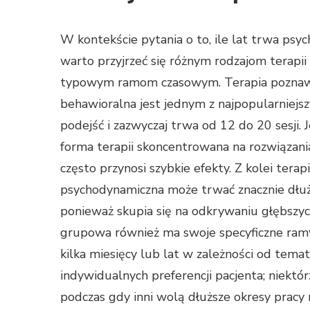
W kontekście pytania o to, ile lat trwa psyc
warto przyjrzeć się różnym rodzajom terapii 
typowym ramom czasowym. Terapia pozna
behawioralna jest jednym z najpopularniejs
podejść i zazwyczaj trwa od 12 do 20 sesji. J
forma terapii skoncentrowana na rozwiązania
często przynosi szybkie efekty. Z kolei terap
psychodynamiczna może trwać znacznie dłużej
ponieważ skupia się na odkrywaniu głębszy
grupowa również ma swoje specyficzne ramy
kilka miesięcy lub lat w zależności od tem
indywidualnych preferencji pacjenta; niektó
podczas gdy inni wolą dłuższe okresy pracy