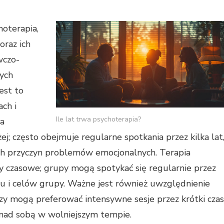
hoterapia,
oraz ich
wczo-
zych
est to
ch i
Ile lat trwa psychoterapia?
ia
; często obejmuje regularne spotkania przez kilka lat
ch przyczyn problemów emocjonalnych. Terapia
 czasowe; grupy mogą spotykać się regularnie przez
atu i celów grupy. Ważne jest również uwzględnienie
rzy mogą preferować intensywne sesje przez krótki czas
 nad sobą w wolniejszym tempie.