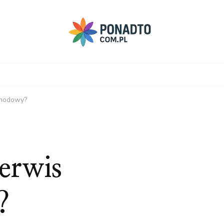
chodowy?
erwis
?