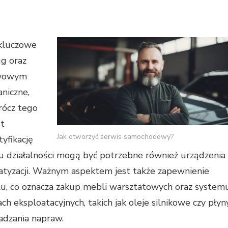
kluczowe
ug oraz
awowym
niczne,
prócz tego
ęt
Jak otworzyć serwis samochodowy?
yfikację
lu działalności mogą być potrzebne również urządzenia
tyzacji. Ważnym aspektem jest także zapewnienie
u, co oznacza zakup mebli warsztatowych oraz system
h eksploatacyjnych, takich jak oleje silnikowe czy płyn
adzania napraw.