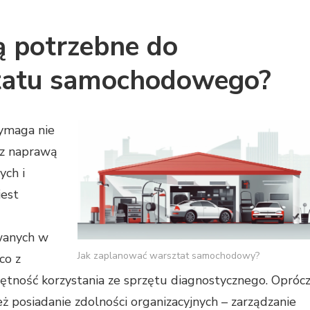
są potrzebne do
tatu samochodowego?
ymaga nie
 z naprawą
ych i
jest
wanych w
Jak zaplanować warsztat samochodowy?
co z
ętność korzystania ze sprzętu diagnostycznego. Opróc
ż posiadanie zdolności organizacyjnych – zarządzanie