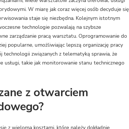
iązaniami; wiele warsztatów zaczyna oferować usługi
brydowymi. W miarę jak coraz więcej osób decyduje się
erwisowania staje się niezbędna. Kolejnym istotnym
oczesne technologie pozwalają na szybsze
ywne zarządzanie pracą warsztatu. Oprogramowanie do
ziej popularne, umożliwiając lepszą organizację pracy
j technologii związanych z telematyką sprawia, że
 usługi, takie jak monitorowanie stanu technicznego
ązane z otwarciem
odowego?
ę z wieloma kosztami, które należy dokładnie