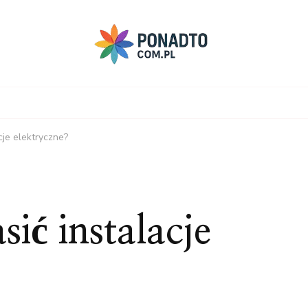
cje elektryczne?
sić instalacje