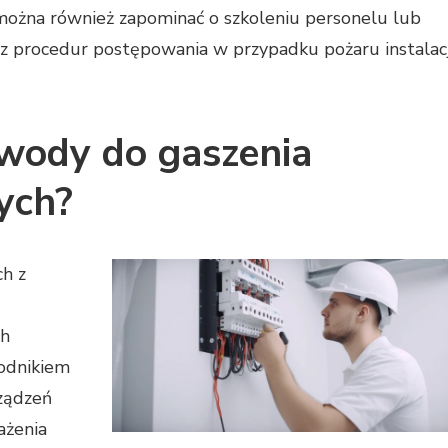
żna również zapominać o szkoleniu personelu lub
z procedur postępowania w przypadku pożaru instalacj
wody do gaszenia
nych?
h z
ch
odnikiem
rządzeń
ażenia