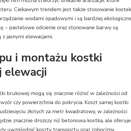
zięki nim można stworzyć unikalne aranżacje, które
rakteru. Ciekawym trendem jest także stosowanie koste
arządzanie wodami opadowymi i są bardziej ekologiczne
ę – pastelowe odcienie oraz stonowane barwy są
 z jasnymi elewacjami.
upu i montażu kostki
 elewacji
i brukowej mogą się znacznie różnić w zależności od
, wzór czy powierzchnia do pokrycia. Koszt samej kostki
kudziesięciu złotych za metr kwadratowy, w zależności
ędzie znacznie droższy niż betonowa kostka, ale oferuje
ży uwzględnić koszty transportu oraz robocizny