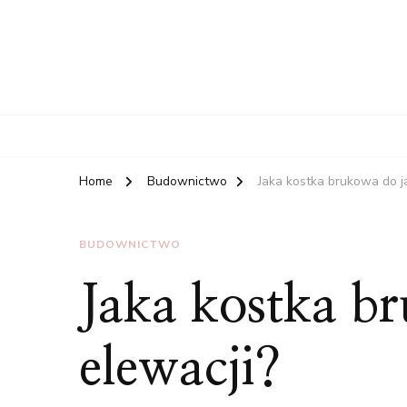
Home
Budownictwo
Jaka kostka brukowa do j
BUDOWNICTWO
Jaka kostka br
elewacji?