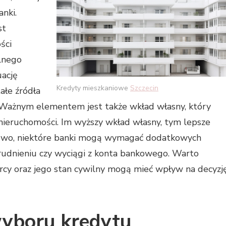
nki.
st
ści
alnego
uację
Kredyty mieszkaniowe
Szczecin
ałe źródła
 Ważnym elementem jest także wkład własny, który
ieruchomości. Im wyższy wkład własny, tym lepsze
owo, niektóre banki mogą wymagać dodatkowych
rudnieniu czy wyciągi z konta bankowego. Warto
rcy oraz jego stan cywilny mogą mieć wpływ na decyzj
 wyboru kredytu