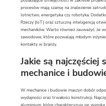
posiadające umiejętności w zakresie projekt
procesów mają szansę na znalezienie zatrudn
lotnictwo, energetyka czy robotyka. Dodatk
Rzeczy (IoT) oraz sztuczną inteligencją ot
mechaników. Warto również zauważyć, że wi
zawodowe, które pozwalają młodym inżynie
kontakty w branży.
Jakie są najczęście
mechanice i budowi
W mechanice i budowie maszyn dobór odpow
wydajności oraz trwałości konstrukcji. Najcz
aluminium, które charakteryzują się wysoką