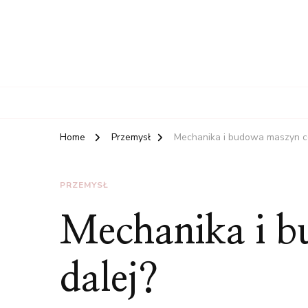
Home
Przemysł
Mechanika i budowa maszyn co
PRZEMYSŁ
Mechanika i 
dalej?