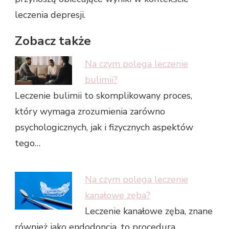
leczenia depresji.
Zobacz także
Na czym polega leczenie
bulimii?
Leczenie bulimii to skomplikowany proces,
który wymaga zrozumienia zarówno
psychologicznych, jak i fizycznych aspektów
tego…
Na czym polega leczenie
kanałowe zęba?
Leczenie kanałowe zęba, znane
również jako endodoncja, to procedura