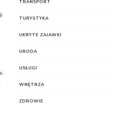
TRANSPORT
i
TURYSTYKA
UKRYTE ZAJAWKI
URODA
USŁUGI
i.
c
WNĘTRZA
ZDROWIE