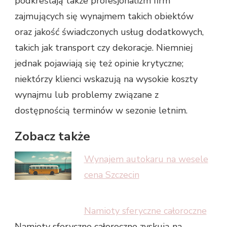
podkreślają także profesjonalizm firm
zajmujących się wynajmem takich obiektów
oraz jakość świadczonych usług dodatkowych,
takich jak transport czy dekoracje. Niemniej
jednak pojawiają się też opinie krytyczne;
niektórzy klienci wskazują na wysokie koszty
wynajmu lub problemy związane z
dostępnością terminów w sezonie letnim.
Zobacz także
Wynajem autokaru na wesele
cena Szczecin
Namioty sferyczne całoroczne
Namioty sferyczne całoroczne zyskują na