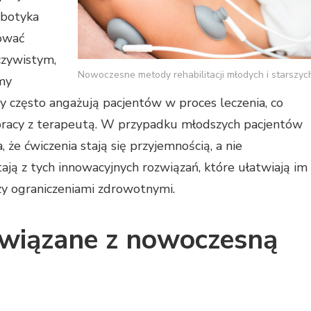
obotyka
ować
czywistym,
Nowoczesne metody rehabilitacji młodych i starszyc
my
 często angażują pacjentów w proces leczenia, co
pracy z terapeutą. W przypadku młodszych pacjentów
 że ćwiczenia stają się przyjemnością, a nie
ają z tych innowacyjnych rozwiązań, które ułatwiają im
zy ograniczeniami zdrowotnymi.
związane z nowoczesną