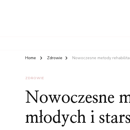
Home
Zdrowie
Nowoczesne metody rehabilitac
ZDROWIE
Nowoczesne me
młodych i star