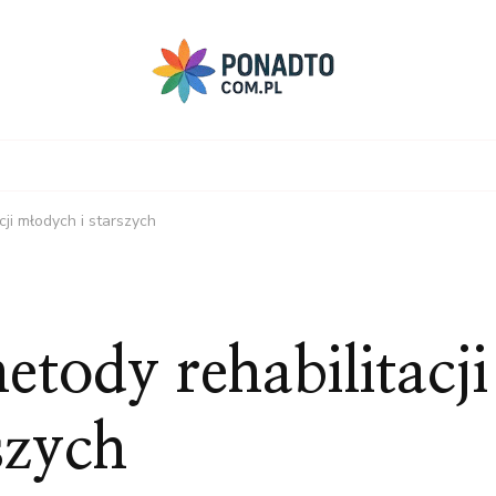
ji młodych i starszych
tody rehabilitacji
szych