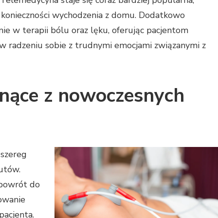
z konieczności wychodzenia z domu. Dodatkowo
ie w terapii bólu oraz lęku, oferując pacjentom
w radzeniu sobie z trudnymi emocjami związanymi z
łynące z nowoczesnych
 szereg
eutów.
 powrót do
owanie
pacjenta.