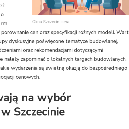
eż
 o
Okna Szczecin cena
irm
 porównanie cen oraz specyfikacji różnych modeli. War
rupy dyskusyjne poświęcone tematyce budowlanej,
adczeniami oraz rekomendacjami dotyczącymi
ie należy zapominać o lokalnych targach budowlanych,
 Takie wydarzenia są świetną okazją do bezpośredniego
gocjacji cenowych.
wają na wybór
w Szczecinie