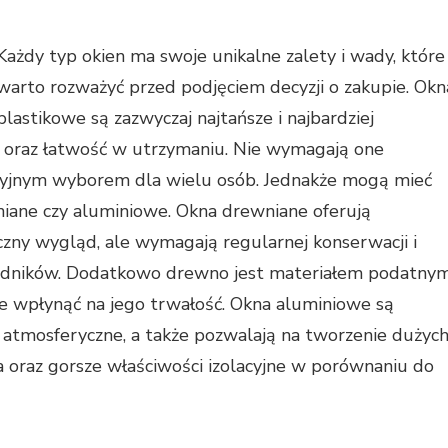
Każdy typ okien ma swoje unikalne zalety i wady, które
warto rozważyć przed podjęciem decyzji o zakupie. Okn
plastikowe są zazwyczaj najtańsze i najbardziej
na oraz łatwość w utrzymaniu. Nie wymagają one
akcyjnym wyborem dla wielu osób. Jednakże mogą mieć
wniane czy aluminiowe. Okna drewniane oferują
czny wygląd, ale wymagają regularnej konserwacji i
edników. Dodatkowo drewno jest materiałem podatny
że wpłynąć na jego trwałość. Okna aluminiowe są
 atmosferyczne, a także pozwalają na tworzenie dużyc
a oraz gorsze właściwości izolacyjne w porównaniu do