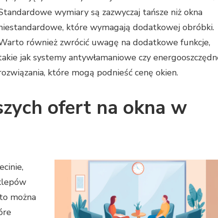
Standardowe wymiary są zazwyczaj tańsze niż okna
niestandardowe, które wymagają dodatkowej obróbki.
Warto również zwrócić uwagę na dodatkowe funkcje,
takie jak systemy antywłamaniowe czy energooszczędn
rozwiązania, które mogą podnieść cenę okien.
szych ofert na okna w
cinie,
sklepów
sto można
óre