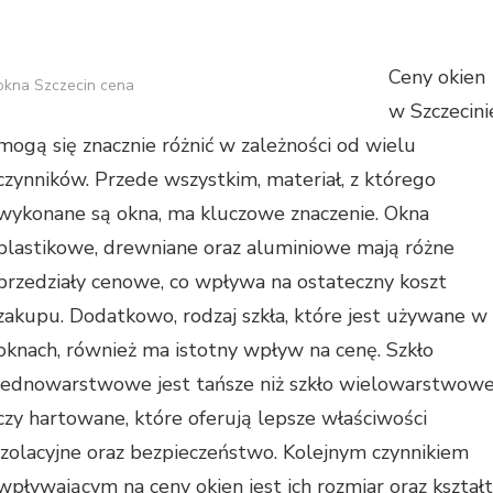
Ceny okien
okna Szczecin cena
w Szczecini
mogą się znacznie różnić w zależności od wielu
czynników. Przede wszystkim, materiał, z którego
wykonane są okna, ma kluczowe znaczenie. Okna
plastikowe, drewniane oraz aluminiowe mają różne
przedziały cenowe, co wpływa na ostateczny koszt
zakupu. Dodatkowo, rodzaj szkła, które jest używane w
oknach, również ma istotny wpływ na cenę. Szkło
jednowarstwowe jest tańsze niż szkło wielowarstwow
czy hartowane, które oferują lepsze właściwości
izolacyjne oraz bezpieczeństwo. Kolejnym czynnikiem
wpływającym na ceny okien jest ich rozmiar oraz kształt