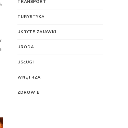
TRANSPORT
h
TURYSTYKA
UKRYTE ZAJAWKI
w
URODA
a
USŁUGI
WNĘTRZA
ZDROWIE