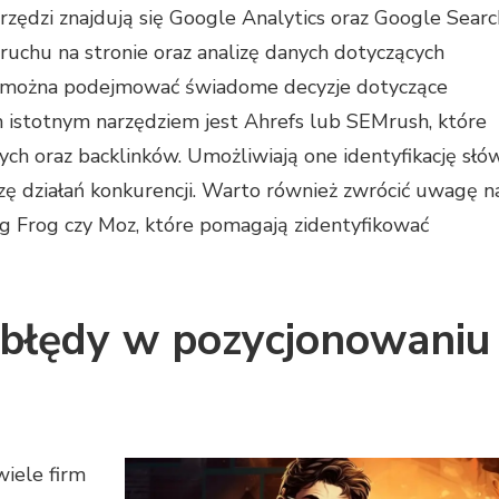
rzędzi znajdują się Google Analytics oraz Google Searc
ruchu na stronie oraz analizę danych dotyczących
om można podejmować świadome decyzje dotyczące
nym istotnym narzędziem jest Ahrefs lub SEMrush, które
ch oraz backlinków. Umożliwiają one identyfikację słó
zę działań konkurencji. Warto również zwrócić uwagę n
ng Frog czy Moz, które pomagają zidentyfikować
e błędy w pozycjonowaniu
iele firm