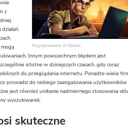
wnie
m z
dniej
działań.
azach
Pozycjonowanie AI Gliwice
e mogą
szukiwaniach. Innym powszechnym błędem jest
zczególnie istotne w dzisiejszych czasach, gdy coraz
bilnych do przeglądania internetu. Ponadto wiele fir
, co prowadzi do niskiego zaangażowania użytkowników
żne jest również unikanie nadmiernego stosowania sł
ony wyszukiwarek.
osi skuteczne