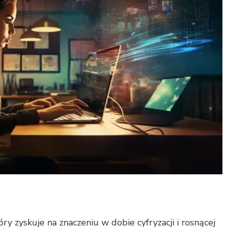
y zyskuje na znaczeniu w dobie cyfryzacji i rosnącej