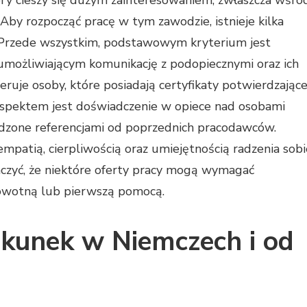
ry cieszy się dużym zainteresowaniem, zwłaszcza wśró
 Aby rozpocząć pracę w tym zawodzie, istnieje kilka
 Przede wszystkim, podstawowym kryterium jest
umożliwiającym komunikację z podopiecznymi oraz ich
eruje osoby, które posiadają certyfikaty potwierdzając
aspektem jest doświadczenie w opiece nad osobami
rdzone referencjami od poprzednich pracodawców.
mpatią, cierpliwością oraz umiejętnością radzenia sobi
aczyć, że niektóre oferty pracy mogą wymagać
rowotną lub pierwszą pomocą.
iekunek w Niemczech i od