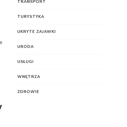
TRANSPORT
a
TURYSTYKA
UKRYTE ZAJAWKI
e
URODA
USŁUGI
WNĘTRZA
ZDROWIE
w