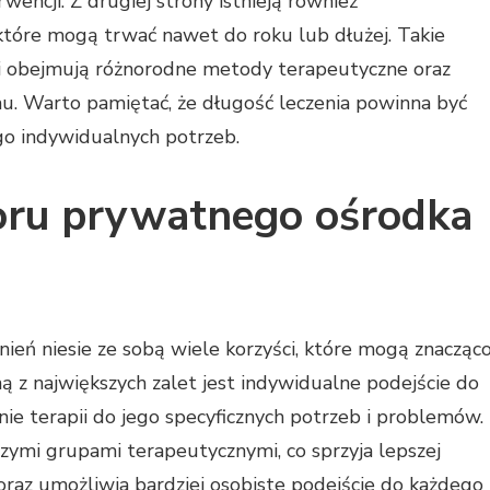
rwencji. Z drugiej strony istnieją również
tóre mogą trwać nawet do roku lub dłużej. Takie
 i obejmują różnorodne metody terapeutyczne oraz
. Warto pamiętać, że długość leczenia powinna być
o indywidualnych potrzeb.
boru prywatnego ośrodka
eń niesie ze sobą wiele korzyści, które mogą znacząc
ą z największych zalet jest indywidualne podejście do
ie terapii do jego specyficznych potrzeb i problemów.
ymi grupami terapeutycznymi, co sprzyja lepszej
oraz umożliwia bardziej osobiste podejście do każdego