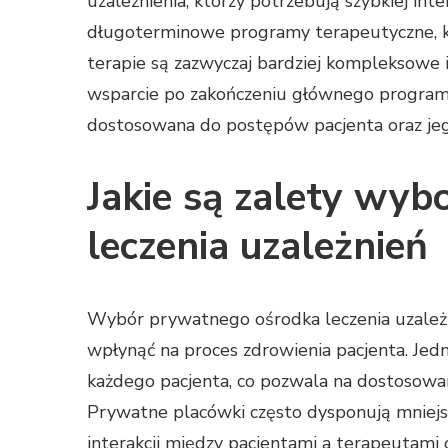
uzależnienia, którzy potrzebują szybkiej inte
długoterminowe programy terapeutyczne, k
terapie są zazwyczaj bardziej kompleksowe
wsparcie po zakończeniu głównego programu
dostosowana do postępów pacjenta oraz jeg
Jakie są zalety wy
leczenia uzależnień
Wybór prywatnego ośrodka leczenia uzależni
wpłynąć na proces zdrowienia pacjenta. Jedn
każdego pacjenta, co pozwala na dostosowan
Prywatne placówki często dysponują mniejsz
interakcji między pacjentami a terapeutami 