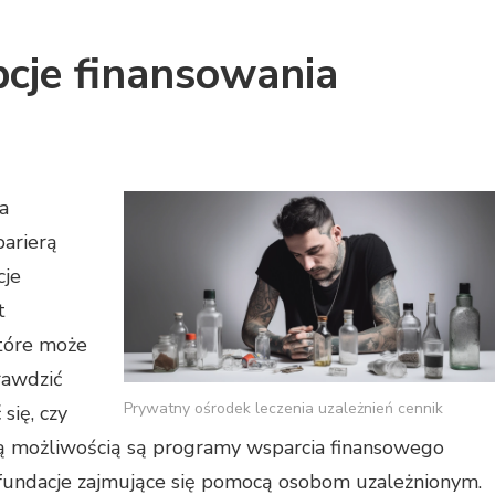
pcje finansowania
a
barierą
cje
t
które może
rawdzić
Prywatny ośrodek leczenia uzależnień cennik
się, czy
ną możliwością są programy wsparcia finansowego
 fundacje zajmujące się pomocą osobom uzależnionym.