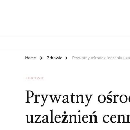
Home
Zdrowie
Prywatny ośrodek leczenia uza
ZDROWIE
Prywatny ośro
uzależnień cen