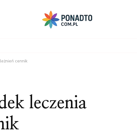
leżnień cennik
dek leczenia
nik