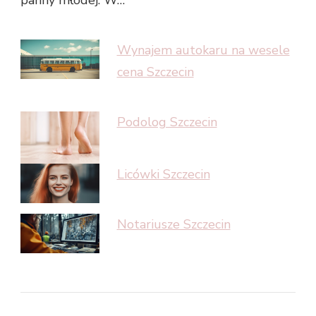
panny młodej. W…
Wynajem autokaru na wesele
cena Szczecin
Podolog Szczecin
Licówki Szczecin
Notariusze Szczecin