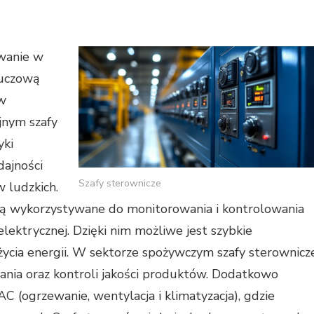
owanie w
luczową
ów
jnym szafy
yki
dajności
Szafy sterownicze
w ludzkich.
są wykorzystywane do monitorowania i kontrolowania
elektrycznej. Dzięki nim możliwe jest szybkie
życia energii. W sektorze spożywczym szafy sterownicz
nia oraz kontroli jakości produktów. Dodatkowo
 (ogrzewanie, wentylacja i klimatyzacja), gdzie