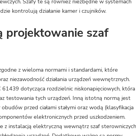
rzewczych. Szafy te są również niezbędne w systemach
ie kontrolują działanie kamer i czujników.
ą projektowanie szaf
 zgodne z wieloma normami i standardami, które
raz niezawodność działania urządzeń wewnętrznych.
C 61439 dotycząca rozdzielnic niskonapięciowych, która
az testowania tych urządzeń. Inną istotną normą jest
obudów przed ciałami stałymi oraz wodą (klasyfikacja
 komponentów elektronicznych przed uszkodzeniem.
 z instalacją elektryczną wewnątrz szaf sterowniczyc
 chłodzenia urządzeń. Dodatkowo ważne są normy