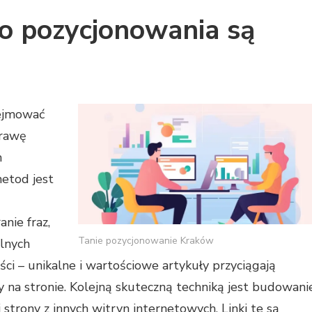
ego pozycjonowania są
ejmować
prawę
h
metod jest
nie fraz,
Tanie pozycjonowanie Kraków
alnych
ści – unikalne i wartościowe artykuły przyciągają
 na stronie. Kolejną skuteczną techniką jest budowani
strony z innych witryn internetowych. Linki te są