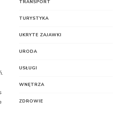
TRANSPORT
TURYSTYKA
UKRYTE ZAJAWKI
URODA
USŁUGI
ń.
WNĘTRZA
s
e
ZDROWIE