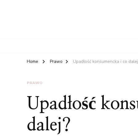
Home
Prawo
Upadłość konsumencka i co dalej
PRAWO
Upadłość kons
dalej?