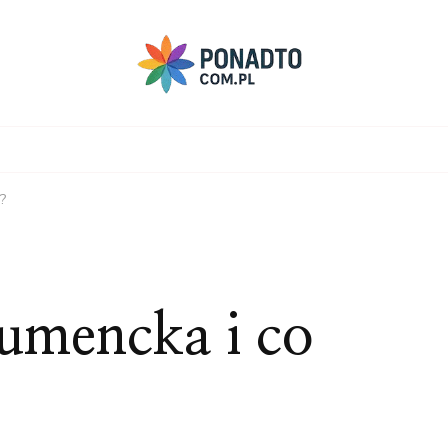
?
umencka i co