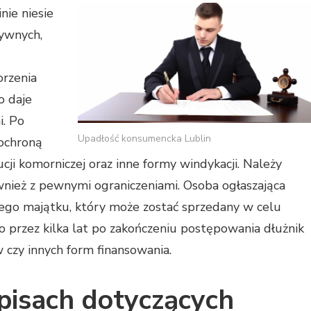
nie niesie
ywnych,
orzenia
o daje
i. Po
Upadłość konsumencka Lublin
 ochroną
cji komorniczej oraz inne formy windykacji. Należy
wnież z pewnymi ograniczeniami. Osoba ogłaszająca
ojego majątku, który może zostać sprzedany w celu
o przez kilka lat po zakończeniu postępowania dłużnik
czy innych form finansowania.
pisach dotyczących