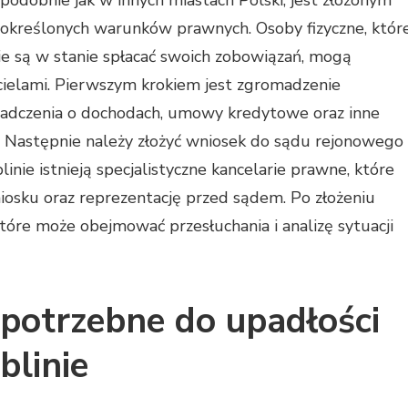
podobnie jak w innych miastach Polski, jest złożonym
 określonych warunków prawnych. Osoby fizyczne, któr
 nie są w stanie spłacać swoich zobowiązań, mogą
ycielami. Pierwszym krokiem jest zgromadzenie
iadczenia o dochodach, umowy kredytowe oraz inne
 Następnie należy złożyć wniosek do sądu rejonowego
nie istnieją specjalistyczne kancelarie prawne, które
osku oraz reprezentację przed sądem. Po złożeniu
óre może obejmować przesłuchania i analizę sytuacji
potrzebne do upadłości
blinie