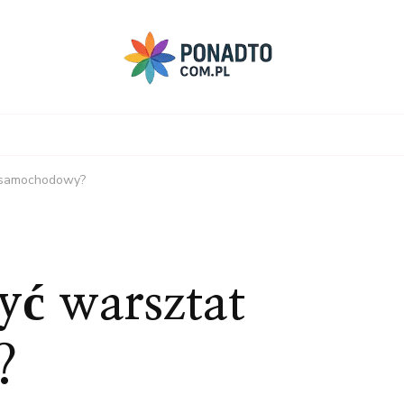
 samochodowy?
ć warsztat
?