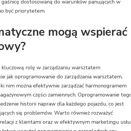
z gaśnicę dostosowaną do warunków panujących w
o być priorytetem.
rmatyczne mogą wspierać
dowy?
a kluczową rolę w zarządzaniu warsztatem
ie jak oprogramowanie do zarządzania warsztatem,
zięki nim można efektywnie zarządzać harmonogramem
 magazynowym części zamiennych. Oprogramowanie teg
edzenie historii napraw dla każdego pojazdu, co jest
jących się problemów. Warto również rozważyć
lacji z klientami oraz w efektywnym marketingu usł
a łatwo wysyłać przypomnienia o przeglądach czy