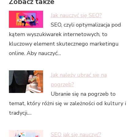
Zobacz także
Jak nauczyć się SEO?
SEO, czyli optymalizacja pod
kątem wyszukiwarek internetowych, to
kluczowy element skutecznego marketingu
online. Aby nauczyć…
Jak należy ubrać się na
pogrzeb?
Ubranie się na pogrzeb to
temat, który różni się w zależności od kultury i
tradycji.…
SEO jak się nauczyć?