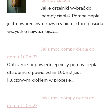
pompy ciepła?
Jakie grzejniki wybrać do
pompy ciepła? Pompa ciepła
jest nowoczesnym rozwiązaniem, które posiada
wszystkie najważniejsze…
Jaka moc pompy ciepła do
domu 100m2?
Obliczenie odpowiedniej mocy pompy ciepła
dla domu o powierzchni 100m2 jest
kluczowym krokiem w procesie…
Jaka moc pompy ciepła do
domu 120m2?