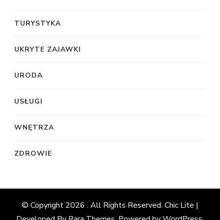
TURYSTYKA
UKRYTE ZAJAWKI
URODA
USŁUGI
WNĘTRZA
ZDROWIE
© Copyright 2026
. All Rights Reserved. Chic Lite |
Developed By
Rara Themes
. Powered by
WordPress
.