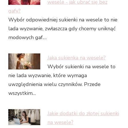
wesele - jak ubrać się bez
gafy?
Wybór odpowiedniej sukienki na wesele to nie
lada wyzwanie, zwłaszcza gdy chcemy uniknąć
modowych gaf.…
Jaka sukienka na wesele?
Wybór sukienki na wesele to
nie lada wyzwanie, które wymaga
uwzględnienia wielu czynników. Przede
wszystkim…
Jakie dodatki do złotej sukienki
na wesele?