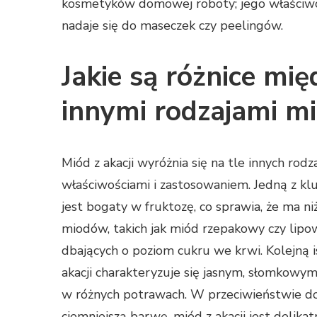
kosmetyków domowej roboty; jego właściwoś
nadaje się do maseczek czy peelingów.
Jakie są różnice mię
innymi rodzajami m
Miód z akacji wyróżnia się na tle innych ro
właściwościami i zastosowaniem. Jedną z kluc
jest bogaty w fruktozę, co sprawia, że ma n
miodów, takich jak miód rzepakowy czy lipow
dbających o poziom cukru we krwi. Kolejną is
akacji charakteryzuje się jasnym, słomkowym
w różnych potrawach. W przeciwieństwie do
ciemniejszą barwę, miód z akacji jest delikat