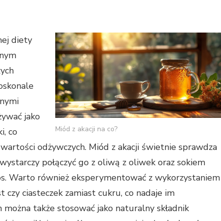
ej diety
nnym
zych
oskonale
mnymi
żywać jako
Miód z akacji na co?
i, co
wartości odżywczych. Miód z akacji świetnie sprawdza
; wystarczy połączyć go z oliwą z oliwek oraz sokiem
sos. Warto również eksperymentować z wykorzystaniem
 czy ciasteczek zamiast cukru, co nadaje im
można także stosować jako naturalny składnik