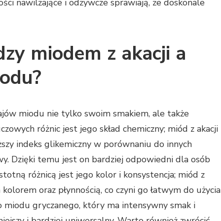
ci nawilżające i odżywcze sprawiają, że doskonale
dzy miodem z akacji a
iodu?
dzajów miodu nie tylko swoim smakiem, ale także
zowych różnic jest jego skład chemiczny; miód z akacji
iższy indeks glikemiczny w porównaniu do innych
y. Dzięki temu jest on bardziej odpowiedni dla osób
totną różnicą jest jego kolor i konsystencja; miód z
 kolorem oraz płynnością, co czyni go łatwym do użycia
 miodu gryczanego, który ma intensywny smak i
niejszy i bardziej uniwersalny. Warto również zwrócić