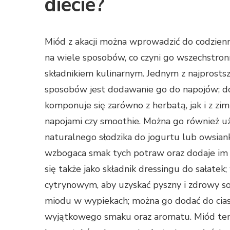
diecie?
Miód z akacji można wprowadzić do codzienn
na wiele sposobów, co czyni go wszechstro
składnikiem kulinarnym. Jednym z najprosts
sposobów jest dodawanie go do napojów; d
komponuje się zarówno z herbatą, jak i z zi
napojami czy smoothie. Można go również u
naturalnego słodzika do jogurtu lub owsiank
wzbogaca smak tych potraw oraz dodaje im 
się także jako składnik dressingu do sałatek
cytrynowym, aby uzyskać pyszny i zdrowy 
miodu w wypiekach; można go dodać do ciast
wyjątkowego smaku oraz aromatu. Miód ten 