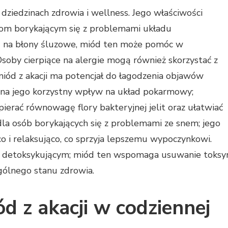
 dziedzinach zdrowia i wellness. Jego właściwości
obom borykającym się z problemami układu
u na błony śluzowe, miód ten może pomóc w
Osoby cierpiące na alergie mogą również skorzystać z
iód z akacji ma potencjał do łagodzenia objawów
 na jego korzystny wpływ na układ pokarmowy;
rać równowagę flory bakteryjnej jelit oraz ułatwiać
 dla osób borykających się z problemami ze snem; jego
co i relaksująco, co sprzyja lepszemu wypoczynkowi.
u detoksykującym; miód ten wspomaga usuwanie toksy
ogólnego stanu zdrowia.
d z akacji w codziennej