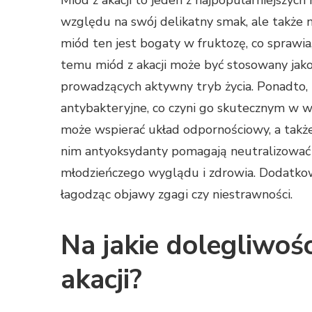
Miód z akacji to jeden z najpopularniejszych
względu na swój delikatny smak, ale także n
miód ten jest bogaty w fruktozę, co sprawia,
temu miód z akacji może być stosowany jako
prowadzących aktywny tryb życia. Ponadto, 
antybakteryjne, co czyni go skutecznym w wa
może wspierać układ odpornościowy, a także
nim antyoksydanty pomagają neutralizować w
młodzieńczego wyglądu i zdrowia. Dodatko
łagodząc objawy zgagi czy niestrawności.
Na jakie dolegliwoś
akacji?