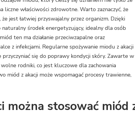
 rodzajów miodu, który cieszy się uznaniem nie tylko ze
a liczne właściwości zdrowotne. Warto zaznaczyć, że
 że jest łatwiej przyswajalny przez organizm. Dzięki
 naturalny środek energetyzujący, idealny dla osób
miód ten ma działanie przeciwzapalne oraz
lce z infekcjami. Regularne spożywanie miodu z akacji
 przyczyniać się do poprawy kondycji skóry. Zawarte w
olne rodniki, co jest kluczowe dla zachowania
wo miód z akacji może wspomagać procesy trawienne,
ci można stosować miód 