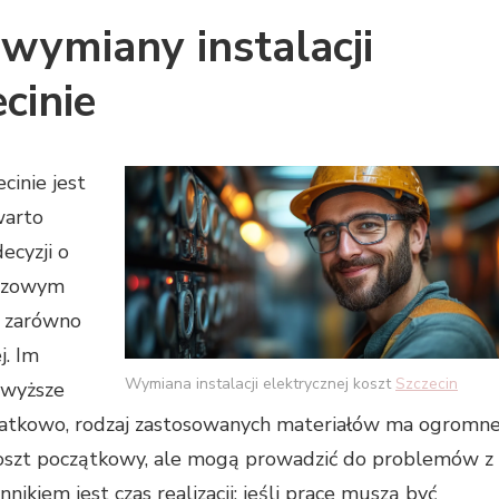
wymiany instalacji
cinie
cinie jest
warto
ecyzji o
luczowym
e zarówno
j. Im
Wymiana instalacji elektrycznej koszt
Szczecin
 wyższe
odatkowo, rodzaj zastosowanych materiałów ma ogromn
koszt początkowy, ale mogą prowadzić do problemów z
ikiem jest czas realizacji; jeśli prace muszą być