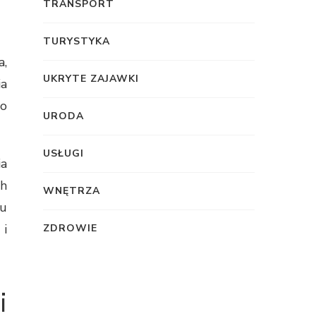
TRANSPORT
TURYSTYKA
a,
UKRYTE ZAJAWKI
ia
go
URODA
USŁUGI
ia
ch
WNĘTRZA
du
 i
ZDROWIE
i