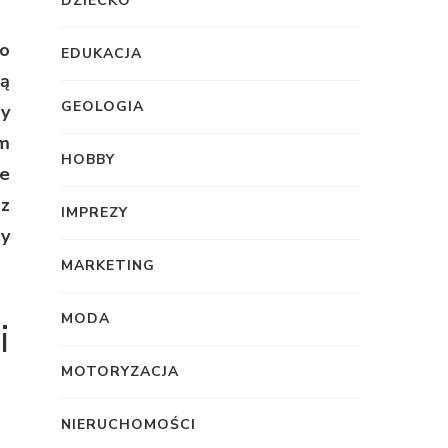
DZIECKO
o
EDUKACJA
ą
GEOLOGIA
dy
ym
HOBBY
ie
az
IMPREZY
zy
MARKETING
MODA
i
MOTORYZACJA
NIERUCHOMOŚCI