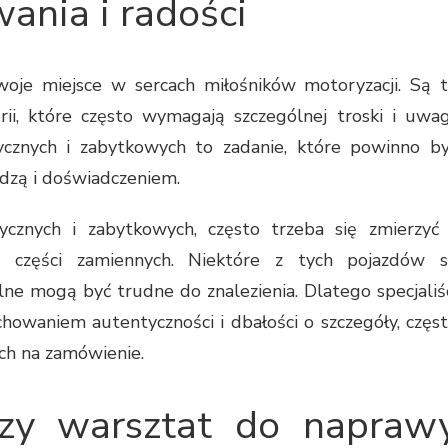
nia i radości
oje miejsce w sercach miłośników motoryzacji. Są 
ii, które często wymagają szczególnej troski i uwag
cznych i zabytkowych to zadanie, które powinno b
dzą i doświadczeniem.
znych i zabytkowych, często trzeba się zmierzyć
ą części zamiennych. Niektóre z tych pojazdów 
lne mogą być trudne do znalezienia. Dlatego specjaliś
owaniem autentyczności i dbałości o szczegóły, częs
ch na zamówienie.
szy warsztat do napraw