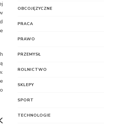
j
OBCOJĘZYCZNE
w
od
PRACA
we
PRAWO
ch
PRZEMYSŁ
zą
ROLNICTWO
w.
ze
SKLEPY
io
SPORT
k
TECHNOLOGIE