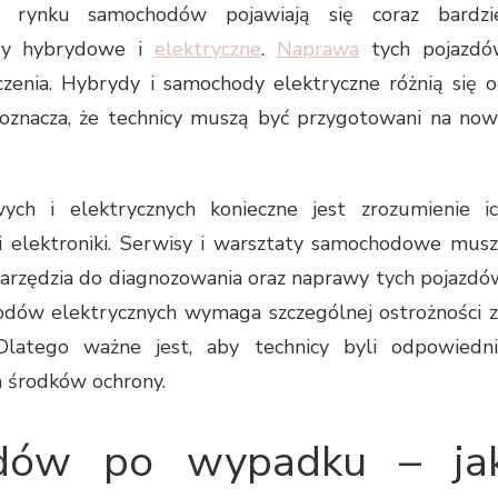
rynku samochodów pojawiają się coraz bardzie
dy hybrydowe i
elektryczne
.
Naprawa
tych pojazdó
czenia. Hybrydy i samochody elektryczne różnią się 
oznacza, że technicy muszą być przygotowani na no
h i elektrycznych konieczne jest zrozumienie i
i elektroniki. Serwisy i warsztaty samochodowe mus
narzędzia do diagnozowania oraz naprawy tych pojazdó
dów elektrycznych wymaga szczególnej ostrożności 
latego ważne jest, aby technicy byli odpowiedn
h środków ochrony.
dów po wypadku – ja