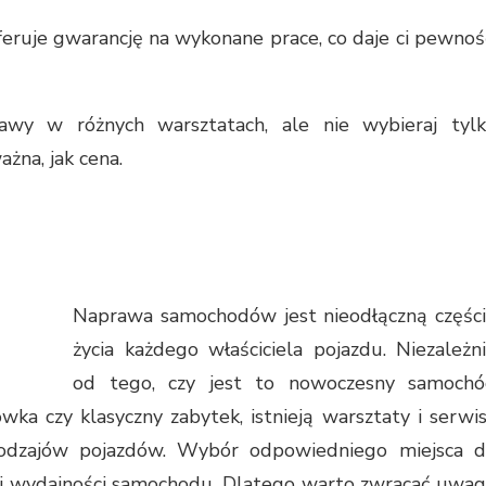
feruje gwarancję na wykonane prace, co daje ci pewnoś
awy w różnych warsztatach, ale nie wybieraj tyl
ażna, jak cena.
Naprawa samochodów jest nieodłączną częśc
życia każdego właściciela pojazdu. Niezależn
od tego, czy jest to nowoczesny samoch
ka czy klasyczny zabytek, istnieją warsztaty i serwi
 rodzajów pojazdów. Wybór odpowiedniego miejsca 
 i wydajności samochodu. Dlatego warto zwracać uwa