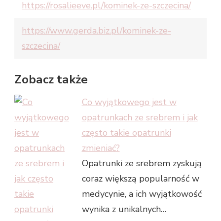
https://rosalieeve.pl/kominek-ze-szczecina/
https://www.gerda.biz.pl/kominek-ze-
szczecina/
Zobacz także
Co wyjątkowego jest w
opatrunkach ze srebrem i jak
często takie opatrunki
zmieniać?
Opatrunki ze srebrem zyskują
coraz większą popularność w
medycynie, a ich wyjątkowość
wynika z unikalnych…